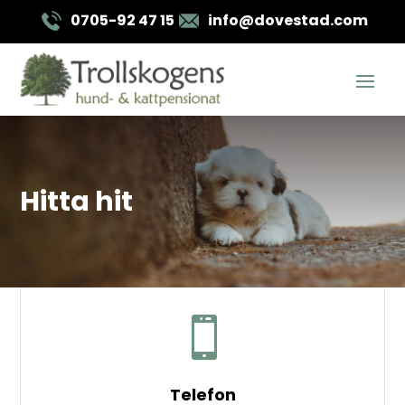
0705-92 47 15
info@dovestad.com
Hitta hit

Telefon