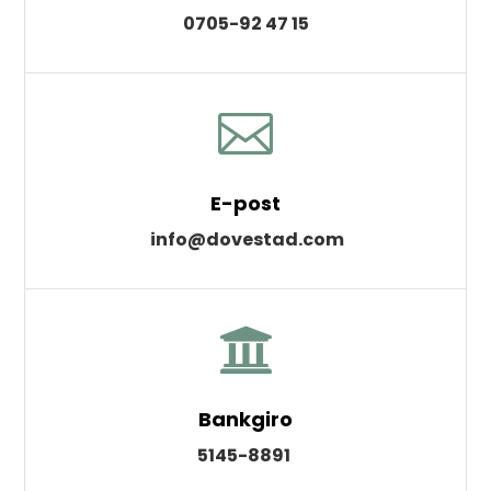
0705-92 47 15

E-post
info@dovestad.com

Bankgiro
5145-8891