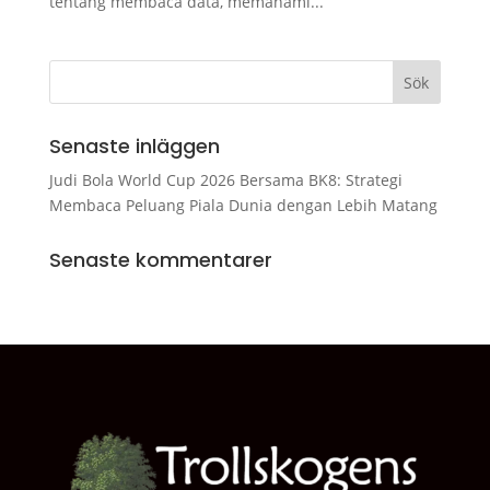
tentang membaca data, memahami...
Senaste inläggen
Judi Bola World Cup 2026 Bersama BK8: Strategi
Membaca Peluang Piala Dunia dengan Lebih Matang
Senaste kommentarer