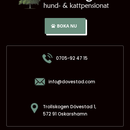
BOKA NU
0705-92 47 15
info@dovestad.com
Trollskogen Dövestad 1,
572 91 Oskarshamn